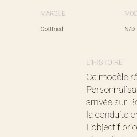
MARQUE
MOD
Gottfried
N/D
L’HISTOIRE
Ce modèle réa
Personnalisa
arrivée sur B
la conduite en
L’objectif pr