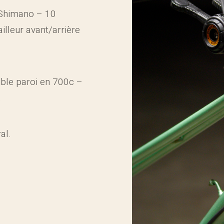
 Shimano – 10
illeur avant/arrière
ble paroi en 700c –
.
al.