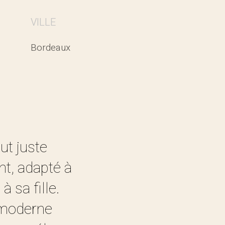
VILLE
Bordeaux
ut juste
nt, adapté à
à sa fille.
é moderne