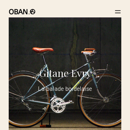
Gitane Evry
La balade bordelaise