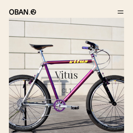
Vitus
CL1