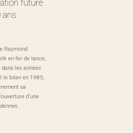
ation future
0 ans
me Raymond
k en fer de lance,
e dans les années
 le bilan en 1985,
èrement sa
’ouverture d’une
rdennes.