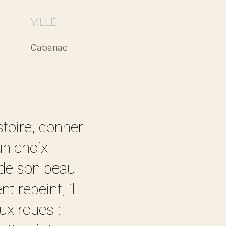
VILLE
Cabanac
stoire, donner
un choix
 de son beau
 repeint, il
ux roues :