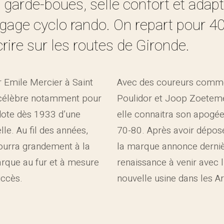
 garde-boues, selle confort et adapt
agage cyclo rando. On repart pour 4
crire sur les routes de Gironde.
 Emile Mercier à Saint
Avec des coureurs com
 célèbre notamment pour
Poulidor et Joop Zoetemel
dote dès 1933 d’une
elle connaitra son apogé
le. Au fil des années,
70-80. Après avoir déposé
ourra grandement à la
la marque annonce derni
que au fur et à mesure
renaissance à venir avec l
ccès.
nouvelle usine dans les A