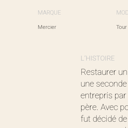
MARQUE
MOD
Mercier
Tour
L’HISTOIRE
Restaurer un v
une seconde 
entrepris par
père. Avec po
fut décidé de