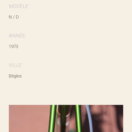
MODÈLE
N / D
ANNÉE
1973
VILLE
Bègles