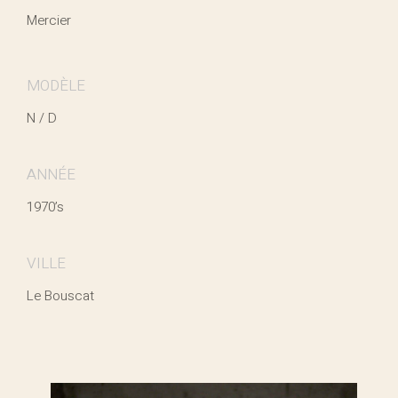
Mercier
MODÈLE
N / D
ANNÉE
1970’s
VILLE
Le Bouscat