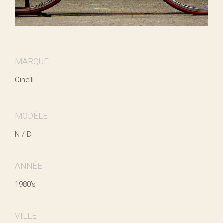
MARQUE
Cinelli
MODÈLE
N / D
ANNÉE
1980’s
VILLE