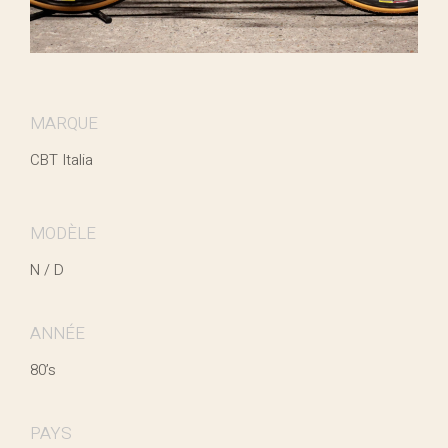
MARQUE
CBT Italia
MODÈLE
N / D
ANNÉE
80’s
PAYS