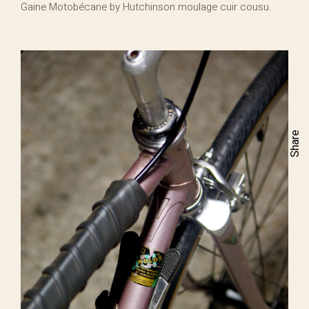
Gaine Motobécane by Hutchinson moulage cuir cousu.
Share