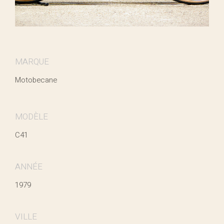
MARQUE
Motobecane
MODÈLE
C41
ANNÉE
1979
VILLE