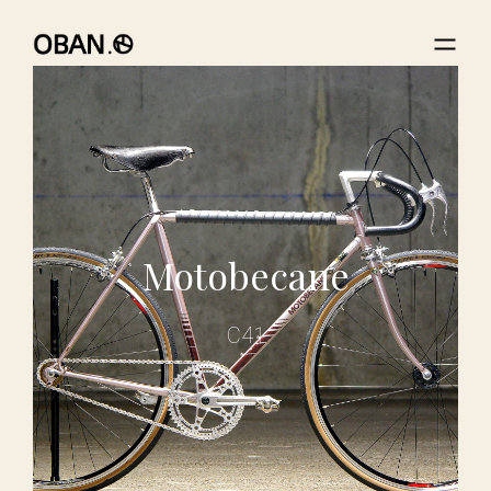
Motobecane
C41