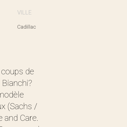
VILLE
Cadillac
s coups de
 Bianchi?
 modèle
x (Sachs /
e and Care.