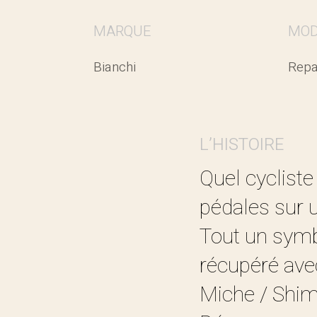
MARQUE
MOD
Bianchi
Repa
L’HISTOIRE
Quel cyclist
pédales sur 
Tout un symb
récupéré ave
Miche / Shim