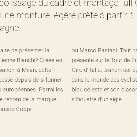
polissage du cadre et montage ful
 une monture légère prête à partir à 
agne.
aire de présenter la
ou Marco Pantani. Tout n
lienne Bianchi? Créée en
présente sur le Tour de F
anchi à Milan, cette
Giro d’Italie, Bianchi est
cessé depuis de sillonner
dans le monde des cyclis
s européennes. Parmi les
bleu céleste et son blaso
 le renom de la marque
silhouette d’un aigle.
Fausto Coppi