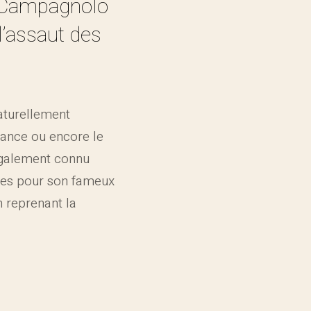
l Campagnolo
l’assaut des
aturellement
rance ou encore le
 également connu
tes pour son fameux
n reprenant la