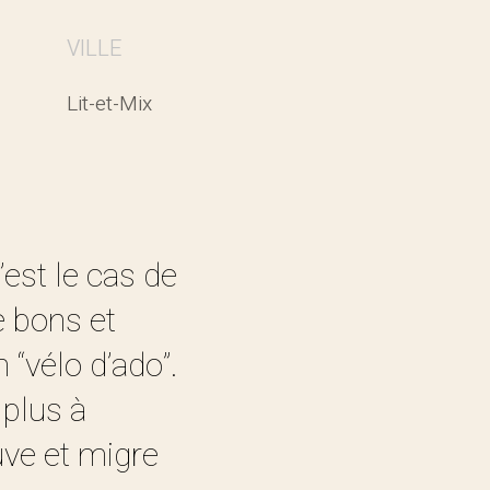
VILLE
Lit-et-Mix
’est le cas de
e bons et
 “vélo d’ado”.
 plus à
uve et migre